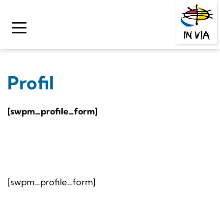
Zum
Inhalt
springen
Profil
[swpm_profile_form]
[swpm_profile_form]