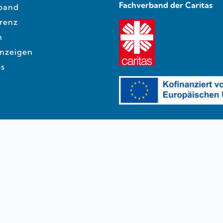
Fachverband der Caritas
band
renz
n
anzeigen
es